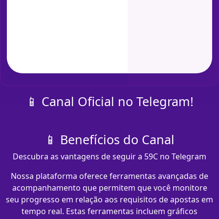
📱 Canal Oficial no Telegram!
📱 Benefícios do Canal
Descubra as vantagens de seguir a 59C no Telegram
Nossa plataforma oferece ferramentas avançadas de
acompanhamento que permitem que você monitore
seu progresso em relação aos requisitos de apostas em
tempo real. Estas ferramentas incluem gráficos