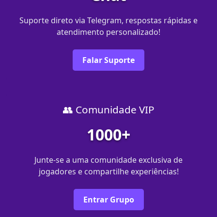
Suporte direto via Telegram, respostas rápidas e
atendimento personalizado!
Falar Suporte
👥 Comunidade VIP
1000+
Junte-se a uma comunidade exclusiva de
jogadores e compartilhe experiências!
Entrar Grupo