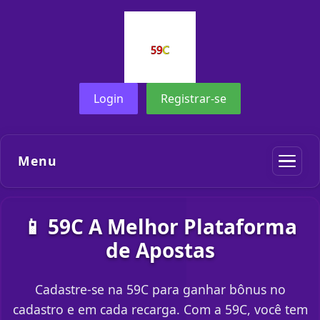
Login
Registrar-se
Menu
📱 59C A Melhor Plataforma
de Apostas
Cadastre-se na 59C para ganhar bônus no
cadastro e em cada recarga. Com a 59C, você tem