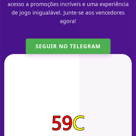
acesso a promoções incríveis e uma experiência
de jogo inigualável. Junte-se aos vencedores
agora!
SEGUIR NO TELEGRAM