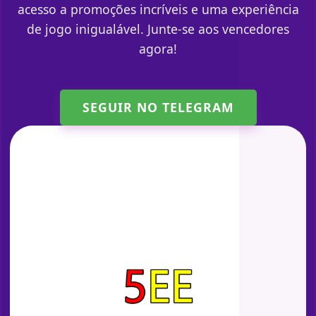
acesso a promoções incríveis e uma experiência
de jogo inigualável. Junte-se aos vencedores
agora!
SEGUIR NO TELEGRAM