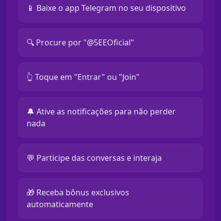
📱 Baixe o app Telegram no seu dispositivo
🔍 Procure por "@5EEOficial"
👆 Toque em "Entrar" ou "Join"
🔔 Ative as notificações para não perder
nada
💬 Participe das conversas e interaja
🎁 Receba bônus exclusivos
automaticamente