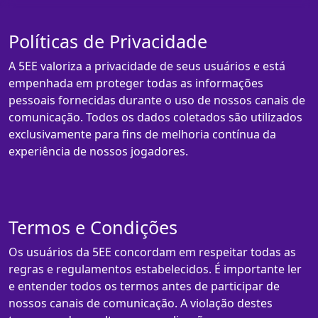
Políticas de Privacidade
A 5EE valoriza a privacidade de seus usuários e está
empenhada em proteger todas as informações
pessoais fornecidas durante o uso de nossos canais de
comunicação. Todos os dados coletados são utilizados
exclusivamente para fins de melhoria contínua da
experiência de nossos jogadores.
Termos e Condições
Os usuários da 5EE concordam em respeitar todas as
regras e regulamentos estabelecidos. É importante ler
e entender todos os termos antes de participar de
nossos canais de comunicação. A violação destes