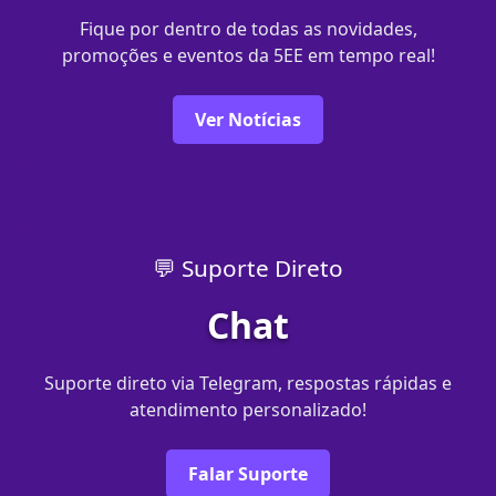
Fique por dentro de todas as novidades,
promoções e eventos da 5EE em tempo real!
Ver Notícias
💬 Suporte Direto
Chat
Suporte direto via Telegram, respostas rápidas e
atendimento personalizado!
Falar Suporte