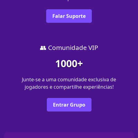
Falar Suporte
👥 Comunidade VIP
1000+
Junte-se a uma comunidade exclusiva de
jogadores e compartilhe experiências!
Entrar Grupo