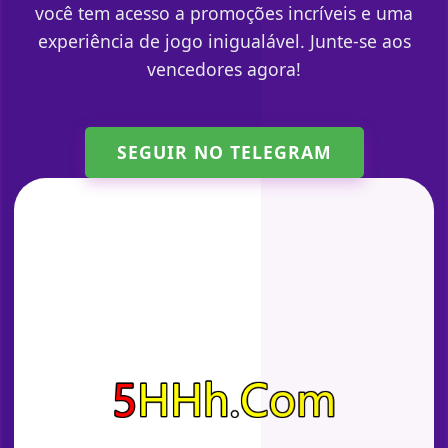
você tem acesso a promoções incríveis e uma
experiência de jogo inigualável. Junte-se aos
vencedores agora!
SEGUIR NO TELEGRAM