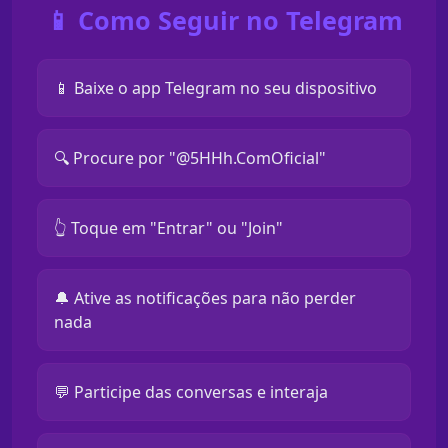
📱 Como Seguir no Telegram
📱 Baixe o app Telegram no seu dispositivo
🔍 Procure por "@5HHh.ComOficial"
👆 Toque em "Entrar" ou "Join"
🔔 Ative as notificações para não perder
nada
💬 Participe das conversas e interaja