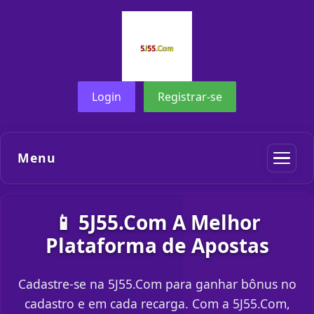
Login
Registrar-se
Menu
📱 5J55.Com A Melhor
Plataforma de Apostas
Cadastre-se na 5J55.Com para ganhar bônus no
cadastro e em cada recarga. Com a 5J55.Com,