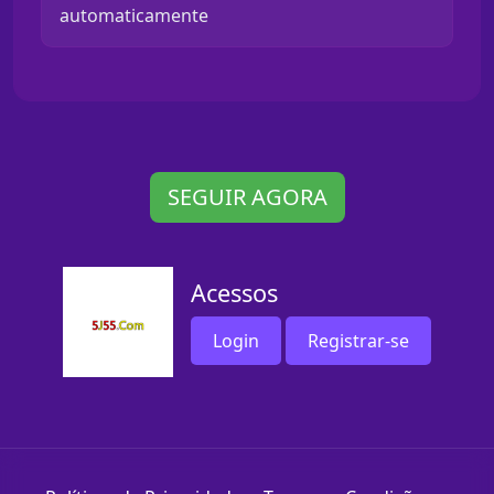
automaticamente
SEGUIR AGORA
Acessos
Login
Registrar-se