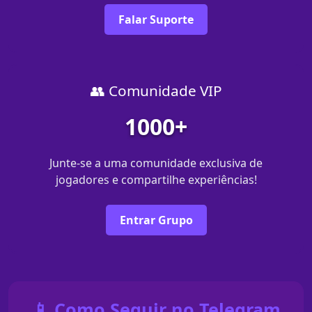
Falar Suporte
👥 Comunidade VIP
1000+
Junte-se a uma comunidade exclusiva de
jogadores e compartilhe experiências!
Entrar Grupo
📱 Como Seguir no Telegram