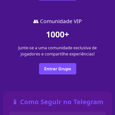
👥 Comunidade VIP
1000+
Junte-se a uma comunidade exclusiva de
jogadores e compartilhe experiências!
Entrar Grupo
📱 Como Seguir no Telegram