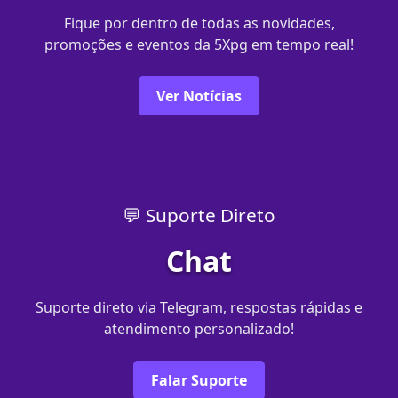
Fique por dentro de todas as novidades,
promoções e eventos da 5Xpg em tempo real!
Ver Notícias
💬 Suporte Direto
Chat
Suporte direto via Telegram, respostas rápidas e
atendimento personalizado!
Falar Suporte