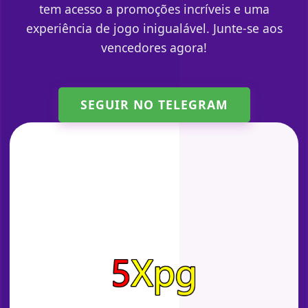
tem acesso a promoções incríveis e uma
experiência de jogo inigualável. Junte-se aos
vencedores agora!
SEGUIR NO TELEGRAM