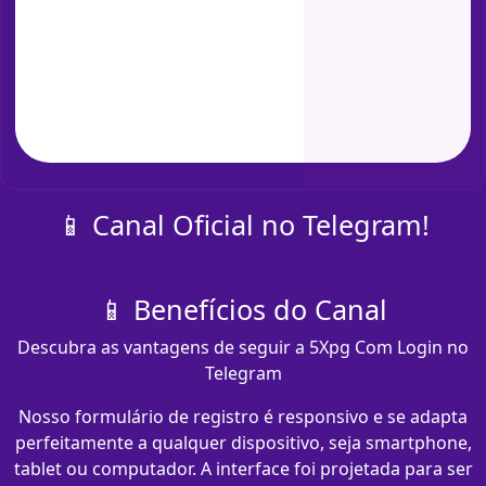
📱 Canal Oficial no Telegram!
📱 Benefícios do Canal
Descubra as vantagens de seguir a 5Xpg Com Login no
Telegram
Nosso formulário de registro é responsivo e se adapta
perfeitamente a qualquer dispositivo, seja smartphone,
tablet ou computador. A interface foi projetada para ser