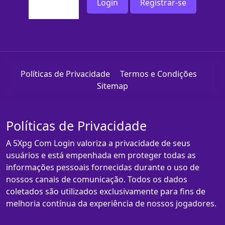
Login
Registrar-se
Políticas de Privacidade
Termos e Condições
Sitemap
Políticas de Privacidade
A 5Xpg Com Login valoriza a privacidade de seus
usuários e está empenhada em proteger todas as
informações pessoais fornecidas durante o uso de
nossos canais de comunicação. Todos os dados
coletados são utilizados exclusivamente para fins de
melhoria contínua da experiência de nossos jogadores.