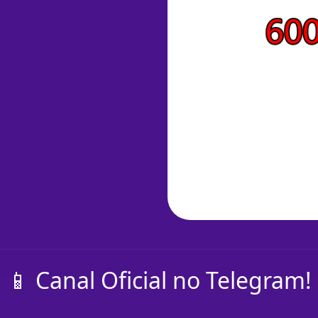
📱 Canal Oficial no Telegram!