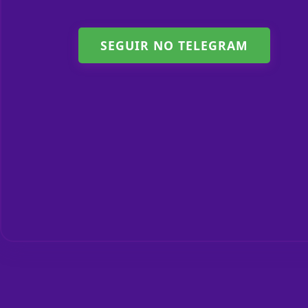
SEGUIR NO TELEGRAM