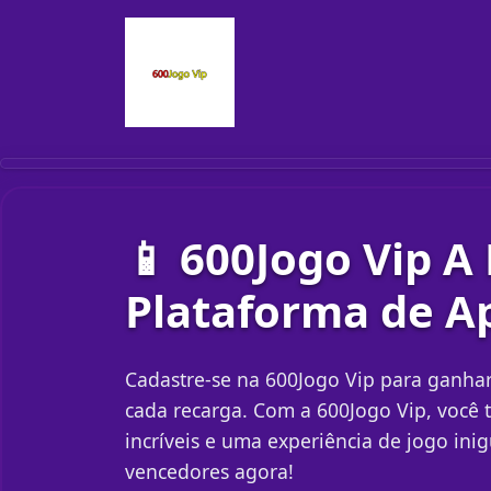
📱 600Jogo Vip A
Plataforma de A
Cadastre-se na 600Jogo Vip para ganha
cada recarga. Com a 600Jogo Vip, você
incríveis e uma experiência de jogo inig
vencedores agora!