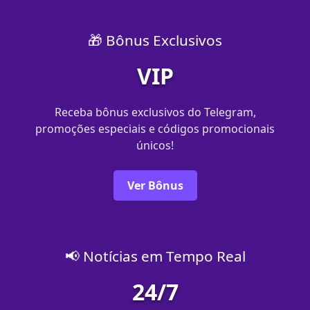
🎁 Bônus Exclusivos
VIP
Receba bônus exclusivos do Telegram,
promoções especiais e códigos promocionais
únicos!
Ver Bônus
📢 Notícias em Tempo Real
24/7