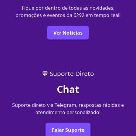
Fique por dentro de todas as novidades,
promoções e eventos da 6292 em tempo real!
Ver Notícias
💬 Suporte Direto
Chat
Suporte direto via Telegram, respostas rápidas e
atendimento personalizado!
Falar Suporte