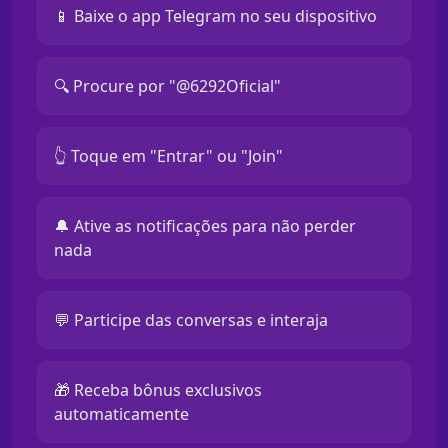
📱 Baixe o app Telegram no seu dispositivo
🔍 Procure por "@6292Oficial"
👆 Toque em "Entrar" ou "Join"
🔔 Ative as notificações para não perder
nada
💬 Participe das conversas e interaja
🎁 Receba bônus exclusivos
automaticamente