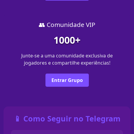
👥 Comunidade VIP
1000+
Junte-se a uma comunidade exclusiva de
jogadores e compartilhe experiências!
Entrar Grupo
📱 Como Seguir no Telegram