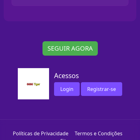
SEGUIR AGORA
Acessos
Login
Registrar-se
Políticas de Privacidade
Termos e Condições