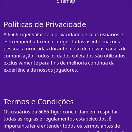
Sitemap
Políticas de Privacidade
A 6666 Tiger valoriza a privacidade de seus usuários e
está empenhada em proteger todas as informações
pessoais fornecidas durante o uso de nossos canais de
comunicação. Todos os dados coletados são utilizados
exclusivamente para fins de melhoria contínua da
experiência de nossos jogadores.
Termos e Condições
Os usuários da 6666 Tiger concordam em respeitar
todas as regras e regulamentos estabelecidos. É
importante ler e entender todos os termos antes de