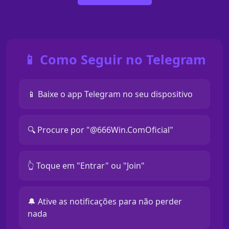
📱 Como Seguir no Telegram
📱 Baixe o app Telegram no seu dispositivo
🔍 Procure por "@666Win.ComOficial"
👆 Toque em "Entrar" ou "Join"
🔔 Ative as notificações para não perder
nada