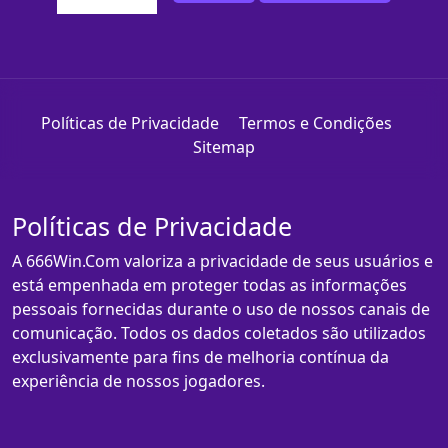
Políticas de Privacidade
Termos e Condições
Sitemap
Políticas de Privacidade
A 666Win.Com valoriza a privacidade de seus usuários e
está empenhada em proteger todas as informações
pessoais fornecidas durante o uso de nossos canais de
comunicação. Todos os dados coletados são utilizados
exclusivamente para fins de melhoria contínua da
experiência de nossos jogadores.