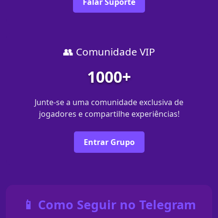
Falar Suporte
👥 Comunidade VIP
1000+
Junte-se a uma comunidade exclusiva de
jogadores e compartilhe experiências!
Entrar Grupo
📱 Como Seguir no Telegram