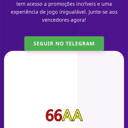
tem acesso a promoções incríveis e uma
experiência de jogo inigualável. Junte-se aos
vencedores agora!
SEGUIR NO TELEGRAM