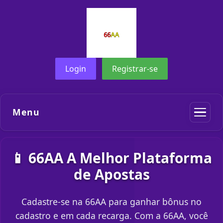
Login
Registrar-se
Menu
📱 66AA A Melhor Plataforma
de Apostas
Cadastre-se na 66AA para ganhar bônus no
cadastro e em cada recarga. Com a 66AA, você