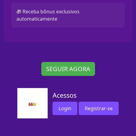
🎁 Receba bônus exclusivos
automaticamente
SEGUIR AGORA
Acessos
Login
Registrar-se