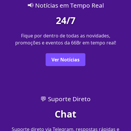
📢 Notícias em Tempo Real
24/7
Fique por dentro de todas as novidades,
promoções e eventos da 66Br em tempo real!
Ver Notícias
💬 Suporte Direto
Chat
Suporte direto via Telegram, respostas rápidas e