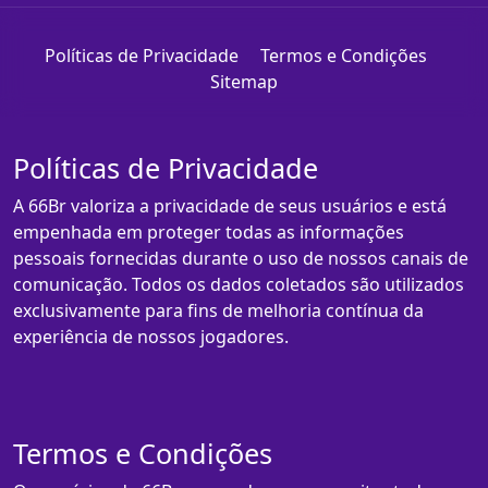
Políticas de Privacidade
Termos e Condições
Sitemap
Políticas de Privacidade
A 66Br valoriza a privacidade de seus usuários e está
empenhada em proteger todas as informações
pessoais fornecidas durante o uso de nossos canais de
comunicação. Todos os dados coletados são utilizados
exclusivamente para fins de melhoria contínua da
experiência de nossos jogadores.
Termos e Condições