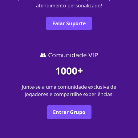
atendimento personalizado!
Falar Suporte
👥 Comunidade VIP
1000+
Junte-se a uma comunidade exclusiva de
jogadores e compartilhe experiências!
Entrar Grupo