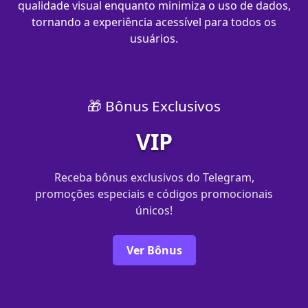
qualidade visual enquanto minimiza o uso de dados,
tornando a experiência acessível para todos os
usuários.
🎁 Bônus Exclusivos
VIP
Receba bônus exclusivos do Telegram,
promoções especiais e códigos promocionais
únicos!
Ver Bônus