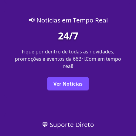
📢 Notícias em Tempo Real
24/7
Fique por dentro de todas as novidades,
promoções e eventos da 66Brl.Com em tempo
real!
Ver Notícias
💬 Suporte Direto