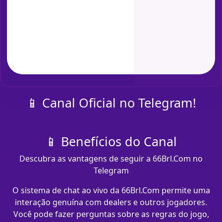
📱 Canal Oficial no Telegram!
📱 Benefícios do Canal
Descubra as vantagens de seguir a 66Brl.Com no
Telegram
O sistema de chat ao vivo da 66Brl.Com permite uma
interação genuína com dealers e outros jogadores.
Você pode fazer perguntas sobre as regras do jogo,