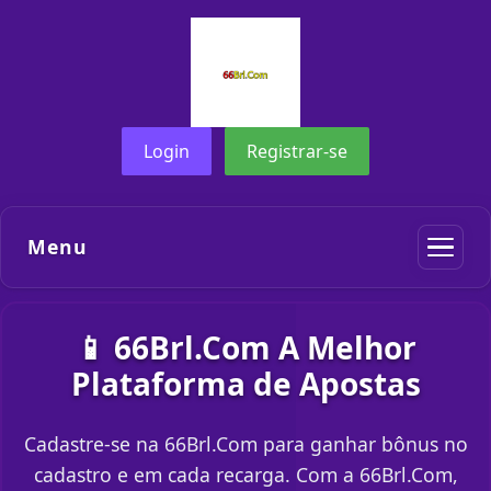
Login
Registrar-se
Menu
📱 66Brl.Com A Melhor
Plataforma de Apostas
Cadastre-se na 66Brl.Com para ganhar bônus no
cadastro e em cada recarga. Com a 66Brl.Com,