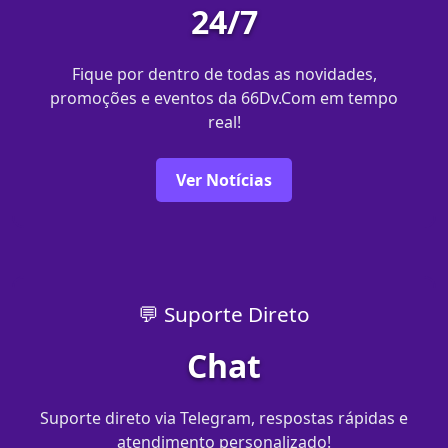
24/7
Fique por dentro de todas as novidades,
promoções e eventos da 66Dv.Com em tempo
real!
Ver Notícias
💬 Suporte Direto
Chat
Suporte direto via Telegram, respostas rápidas e
atendimento personalizado!