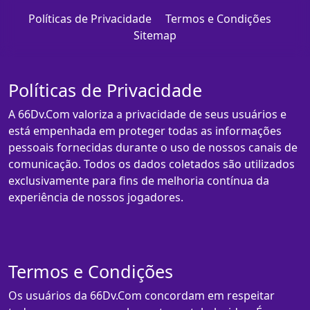
Políticas de Privacidade
Termos e Condições
Sitemap
Políticas de Privacidade
A 66Dv.Com valoriza a privacidade de seus usuários e
está empenhada em proteger todas as informações
pessoais fornecidas durante o uso de nossos canais de
comunicação. Todos os dados coletados são utilizados
exclusivamente para fins de melhoria contínua da
experiência de nossos jogadores.
Termos e Condições
Os usuários da 66Dv.Com concordam em respeitar