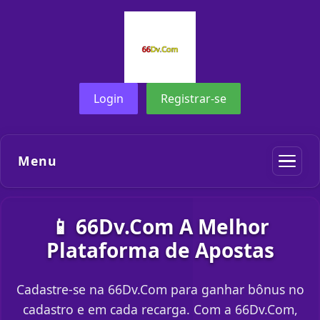
Login
Registrar-se
Menu
📱 66Dv.Com A Melhor
Plataforma de Apostas
Cadastre-se na 66Dv.Com para ganhar bônus no
cadastro e em cada recarga. Com a 66Dv.Com,