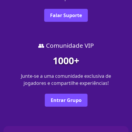
Falar Suporte
👥 Comunidade VIP
1000+
Junte-se a uma comunidade exclusiva de
jogadores e compartilhe experiências!
Entrar Grupo