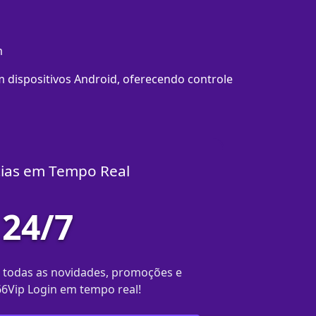
m
m dispositivos Android, oferecendo controle
cias em Tempo Real
24/7
e todas as novidades, promoções e
66Vip Login em tempo real!