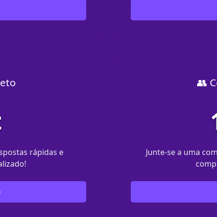
reto
👥 
t
espostas rápidas e
Junte-se a uma com
lizado!
compa
e