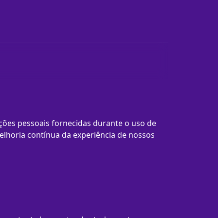
ções pessoais fornecidas durante o uso de
elhoria contínua da experiência de nossos