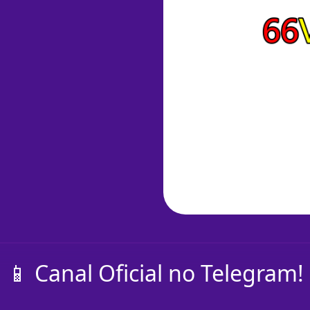
📱 Canal Oficial no Telegram!