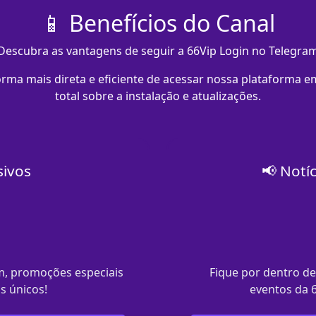
📱 Benefícios do Canal
Descubra as vantagens de seguir a 66Vip Login no Telegra
forma mais direta e eficiente de acessar nossa plataforma e
total sobre a instalação e atualizações.
sivos
📢 Notí
m, promoções especiais
Fique por dentro d
s únicos!
eventos da 