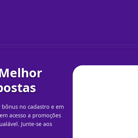
 Melhor
postas
r bônus no cadastro e em
 tem acesso a promoções
ualável. Junte-se aos