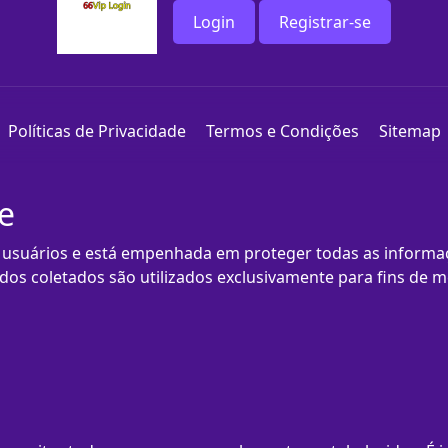
Login
Registrar-se
Políticas de Privacidade
Termos e Condições
Sitemap
de
us usuários e está empenhada em proteger todas as informa
os coletados são utilizados exclusivamente para fins de m