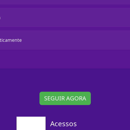
a
aticamente
SEGUIR AGORA
Acessos