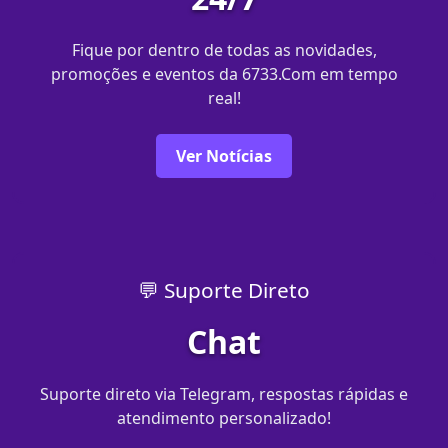
Fique por dentro de todas as novidades,
promoções e eventos da 6733.Com em tempo
real!
Ver Notícias
💬 Suporte Direto
Chat
Suporte direto via Telegram, respostas rápidas e
atendimento personalizado!