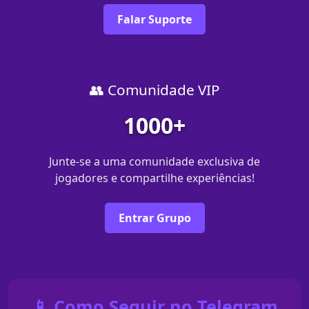
Falar Suporte
👥 Comunidade VIP
1000+
Junte-se a uma comunidade exclusiva de
jogadores e compartilhe experiências!
Entrar Grupo
📱 Como Seguir no Telegram