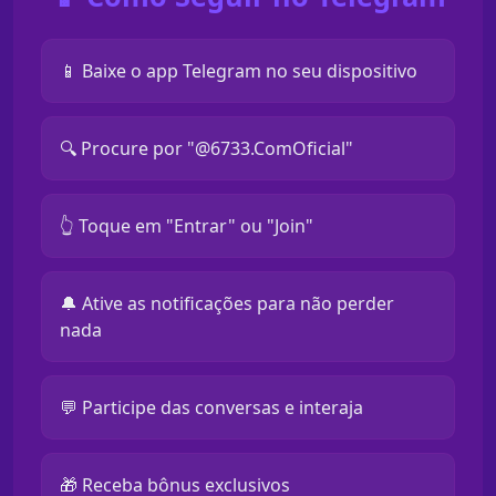
📱 Baixe o app Telegram no seu dispositivo
🔍 Procure por "@6733.ComOficial"
👆 Toque em "Entrar" ou "Join"
🔔 Ative as notificações para não perder
nada
💬 Participe das conversas e interaja
🎁 Receba bônus exclusivos