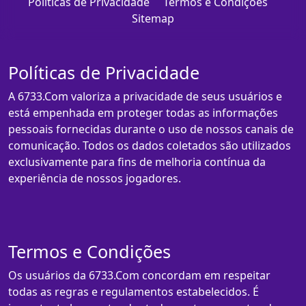
Políticas de Privacidade
Termos e Condições
Sitemap
Políticas de Privacidade
A 6733.Com valoriza a privacidade de seus usuários e
está empenhada em proteger todas as informações
pessoais fornecidas durante o uso de nossos canais de
comunicação. Todos os dados coletados são utilizados
exclusivamente para fins de melhoria contínua da
experiência de nossos jogadores.
Termos e Condições
Os usuários da 6733.Com concordam em respeitar
todas as regras e regulamentos estabelecidos. É