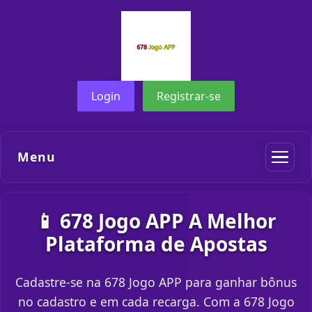
Login
Registrar-se
Menu
📱 678 Jogo APP A Melhor
Plataforma de Apostas
Cadastre-se na 678 Jogo APP para ganhar bônus
no cadastro e em cada recarga. Com a 678 Jogo