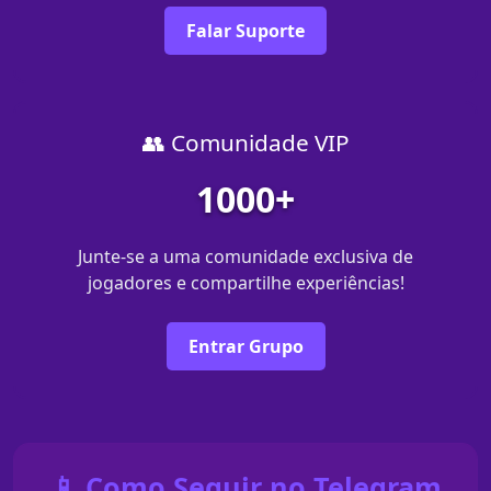
Falar Suporte
👥 Comunidade VIP
1000+
Junte-se a uma comunidade exclusiva de
jogadores e compartilhe experiências!
Entrar Grupo
📱 Como Seguir no Telegram