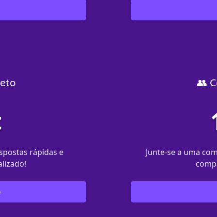
reto
👥 
t
espostas rápidas e
Junte-se a uma com
lizado!
compa
e