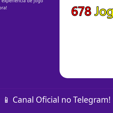
 experiência de jogo
ora!
📱 Canal Oficial no Telegram!