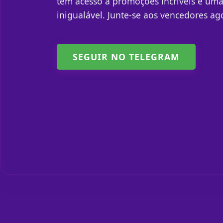
tem acesso a promoções incríveis e uma
inigualável. Junte-se aos vencedores ag
SEGUIR NO TELEGRAM