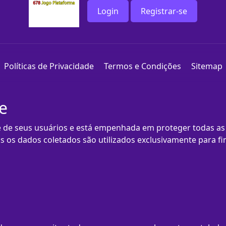
Login
Registrar-se
Políticas de Privacidade
Termos e Condições
Sitemap
de
de de seus usuários e está empenhada em proteger todas a
 os dados coletados são utilizados exclusivamente para fi