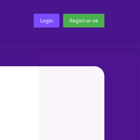
Login
Registrar-se