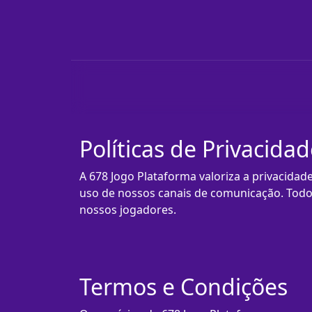
Políticas de Privacida
A 678 Jogo Plataforma valoriza a privacida
uso de nossos canais de comunicação. Todos
nossos jogadores.
Termos e Condições