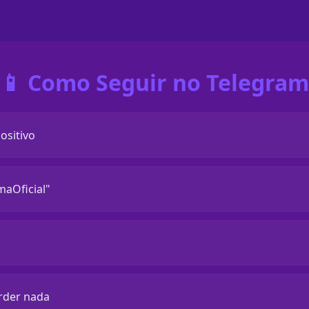
📱 Como Seguir no Telegram
ositivo
maOficial"
erder nada