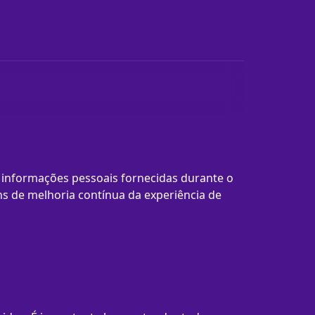
s informações pessoais fornecidas durante o
ns de melhoria contínua da experiência de