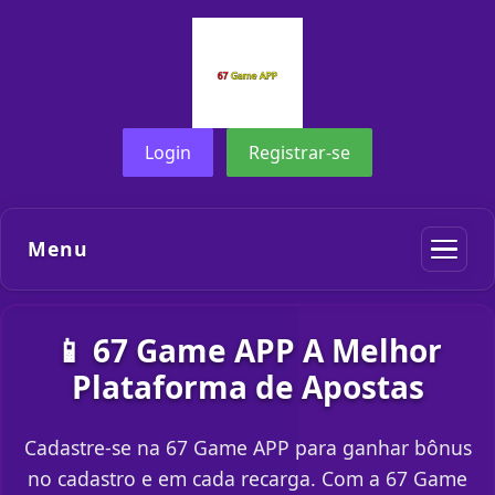
Login
Registrar-se
Menu
📱 67 Game APP A Melhor
Plataforma de Apostas
Cadastre-se na 67 Game APP para ganhar bônus
no cadastro e em cada recarga. Com a 67 Game