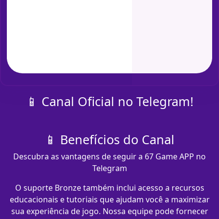
📱 Canal Oficial no Telegram!
📱 Benefícios do Canal
Descubra as vantagens de seguir a 67 Game APP no
Telegram
O suporte Bronze também inclui acesso a recursos
educacionais e tutoriais que ajudam você a maximizar
sua experiência de jogo. Nossa equipe pode fornecer