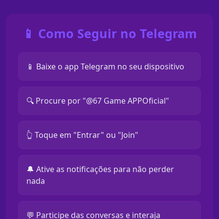
📱 Como Seguir no Telegram
📱 Baixe o app Telegram no seu dispositivo
🔍 Procure por "@67 Game APPOficial"
👆 Toque em "Entrar" ou "Join"
🔔 Ative as notificações para não perder
nada
💬 Participe das conversas e interaja