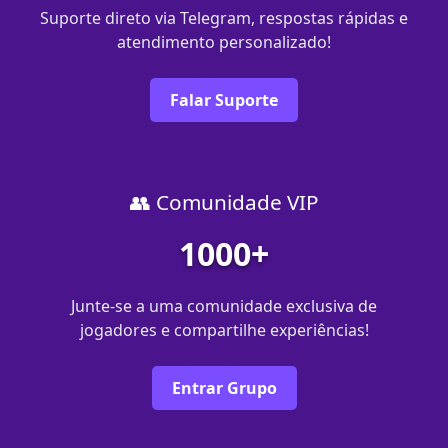
Suporte direto via Telegram, respostas rápidas e
atendimento personalizado!
Falar Suporte
👥 Comunidade VIP
1000+
Junte-se a uma comunidade exclusiva de
jogadores e compartilhe experiências!
Entrar Grupo