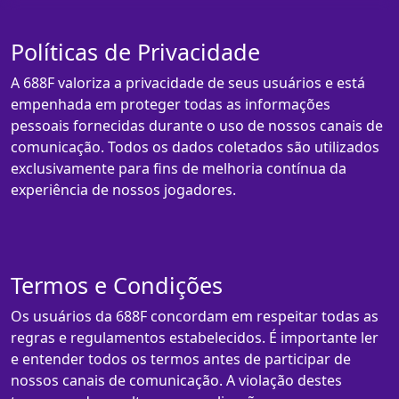
Políticas de Privacidade
A 688F valoriza a privacidade de seus usuários e está
empenhada em proteger todas as informações
pessoais fornecidas durante o uso de nossos canais de
comunicação. Todos os dados coletados são utilizados
exclusivamente para fins de melhoria contínua da
experiência de nossos jogadores.
Termos e Condições
Os usuários da 688F concordam em respeitar todas as
regras e regulamentos estabelecidos. É importante ler
e entender todos os termos antes de participar de
nossos canais de comunicação. A violação destes