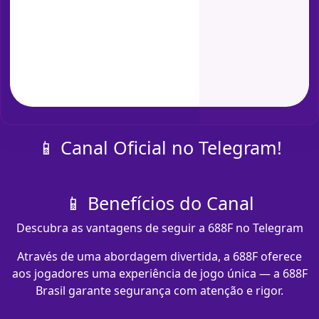
📱 Canal Oficial no Telegram!
📱 Benefícios do Canal
Descubra as vantagens de seguir a 688F no Telegram
Através de uma abordagem divertida, a 688F oferece
aos jogadores uma experiência de jogo única — a 688F
Brasil garante segurança com atenção e rigor.