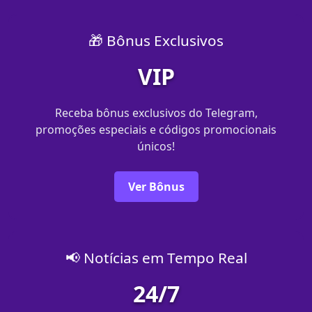
🎁 Bônus Exclusivos
VIP
Receba bônus exclusivos do Telegram,
promoções especiais e códigos promocionais
únicos!
Ver Bônus
📢 Notícias em Tempo Real
24/7