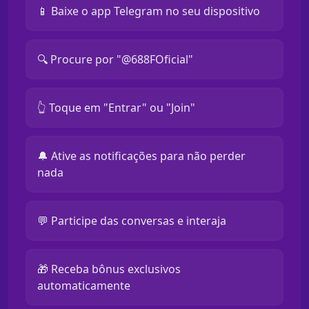
📱 Baixe o app Telegram no seu dispositivo
🔍 Procure por "@688FOficial"
👆 Toque em "Entrar" ou "Join"
🔔 Ative as notificações para não perder
nada
💬 Participe das conversas e interaja
🎁 Receba bônus exclusivos
automaticamente