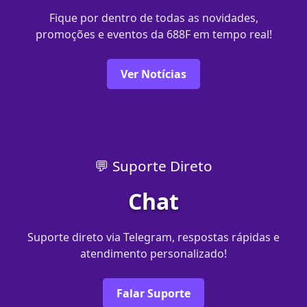
Fique por dentro de todas as novidades,
promoções e eventos da 688F em tempo real!
Ver Notícias
💬 Suporte Direto
Chat
Suporte direto via Telegram, respostas rápidas e
atendimento personalizado!
Falar Suporte