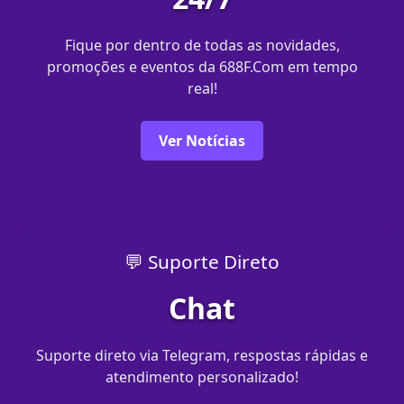
Fique por dentro de todas as novidades,
promoções e eventos da 688F.Com em tempo
real!
Ver Notícias
💬 Suporte Direto
Chat
Suporte direto via Telegram, respostas rápidas e
atendimento personalizado!