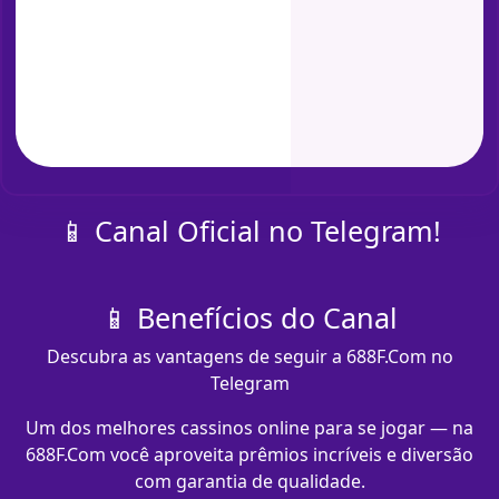
📱 Canal Oficial no Telegram!
📱 Benefícios do Canal
Descubra as vantagens de seguir a 688F.Com no
Telegram
Um dos melhores cassinos online para se jogar — na
688F.Com você aproveita prêmios incríveis e diversão
com garantia de qualidade.