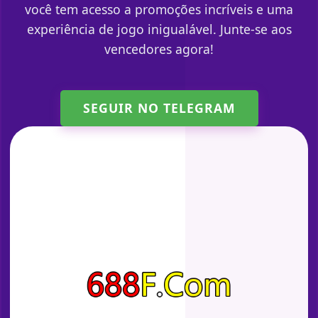
você tem acesso a promoções incríveis e uma
experiência de jogo inigualável. Junte-se aos
vencedores agora!
SEGUIR NO TELEGRAM