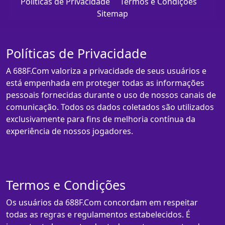
Políticas de Privacidade
Termos e Condições
Sitemap
Políticas de Privacidade
A 688F.Com valoriza a privacidade de seus usuários e
está empenhada em proteger todas as informações
pessoais fornecidas durante o uso de nossos canais de
comunicação. Todos os dados coletados são utilizados
exclusivamente para fins de melhoria contínua da
experiência de nossos jogadores.
Termos e Condições
Os usuários da 688F.Com concordam em respeitar
todas as regras e regulamentos estabelecidos. É