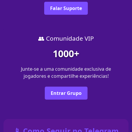
Falar Suporte
👥 Comunidade VIP
1000+
Junte-se a uma comunidade exclusiva de
jogadores e compartilhe experiências!
Entrar Grupo
📱 Como Seguir no Telegram