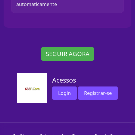
automaticamente
SEGUIR AGORA
Acessos
Login
Registrar-se