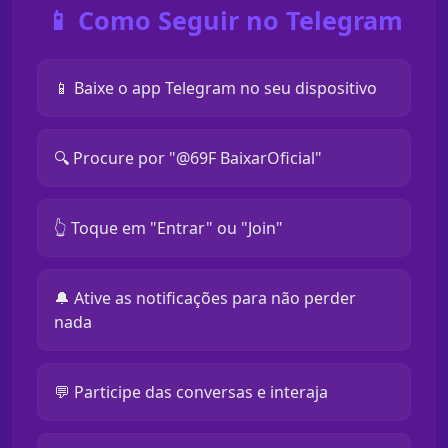
📱 Como Seguir no Telegram
📱 Baixe o app Telegram no seu dispositivo
🔍 Procure por "@69F BaixarOficial"
👆 Toque em "Entrar" ou "Join"
🔔 Ative as notificações para não perder
nada
💬 Participe das conversas e interaja