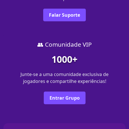
Falar Suporte
👥 Comunidade VIP
1000+
Junte-se a uma comunidade exclusiva de
jogadores e compartilhe experiências!
Entrar Grupo