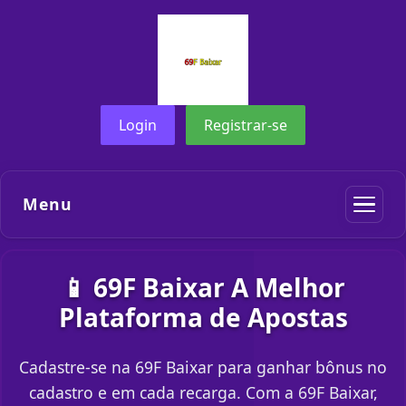
Login
Registrar-se
Menu
📱 69F Baixar A Melhor
Plataforma de Apostas
Cadastre-se na 69F Baixar para ganhar bônus no
cadastro e em cada recarga. Com a 69F Baixar,