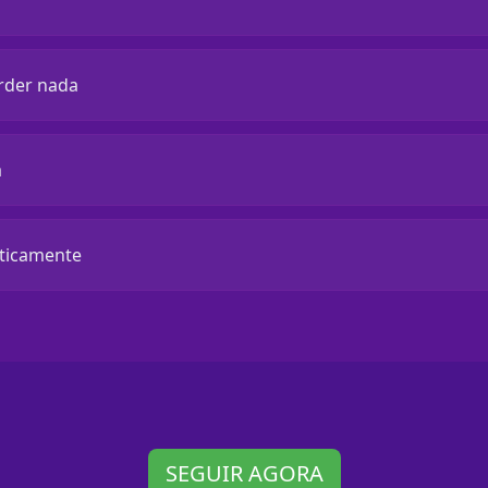
erder nada
a
aticamente
SEGUIR AGORA