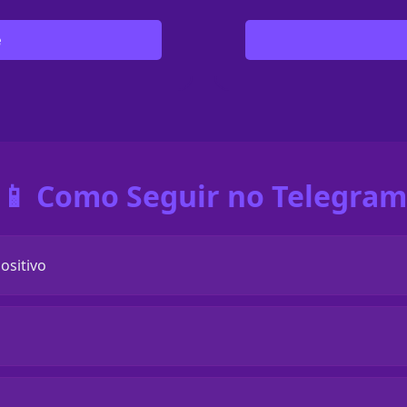
e
📱 Como Seguir no Telegram
ositivo