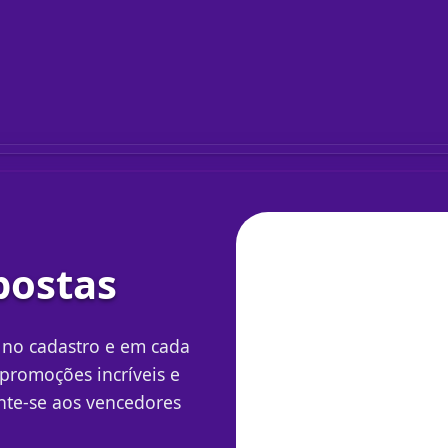
postas
 no cadastro e em cada
promoções incríveis e
unte-se aos vencedores