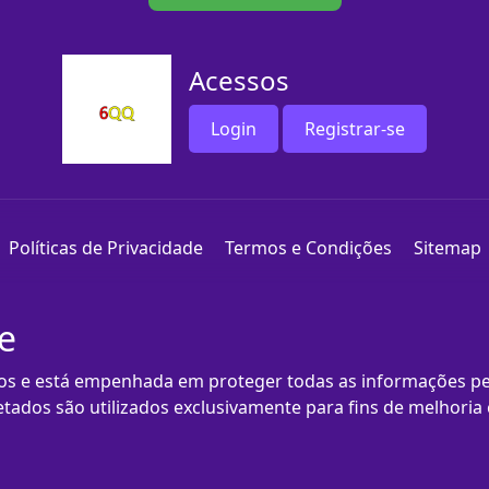
Acessos
Login
Registrar-se
Políticas de Privacidade
Termos e Condições
Sitemap
de
rios e está empenhada em proteger todas as informações pe
tados são utilizados exclusivamente para fins de melhoria