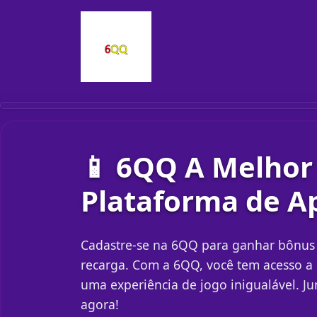
📱 6QQ A Melhor
Plataforma de A
Cadastre-se na 6QQ para ganhar bônus
recarga. Com a 6QQ, você tem acesso a 
uma experiência de jogo inigualável. J
agora!