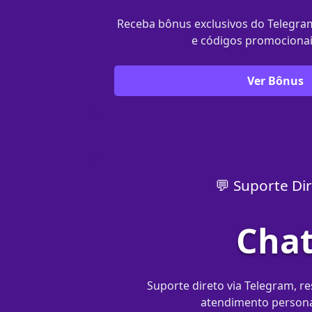
Receba bônus exclusivos do Telegra
e códigos promocionai
Ver Bônus
💬 Suporte Di
Cha
Suporte direto via Telegram, r
atendimento persona