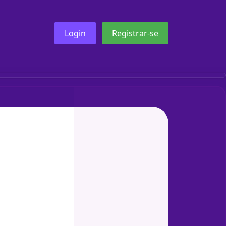
Login
Registrar-se