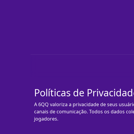
Políticas de Privacida
A 6QQ valoriza a privacidade de seus usuá
canais de comunicação. Todos os dados cole
jogadores.