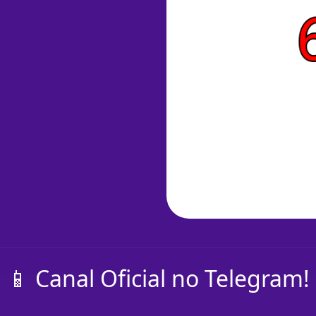
📱 Canal Oficial no Telegram!