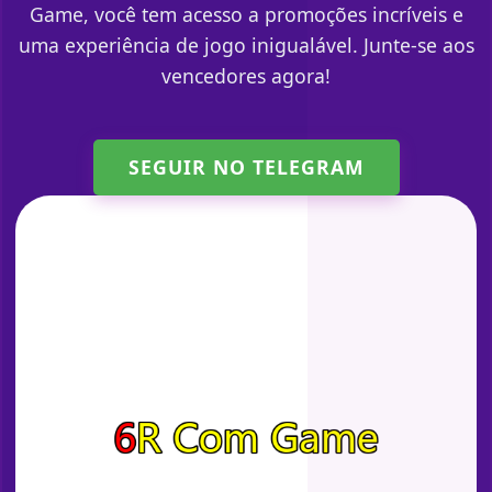
Game, você tem acesso a promoções incríveis e
uma experiência de jogo inigualável. Junte-se aos
vencedores agora!
SEGUIR NO TELEGRAM