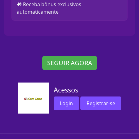
🎁 Receba bônus exclusivos
automaticamente
SEGUIR AGORA
Acessos
Login
Registrar-se