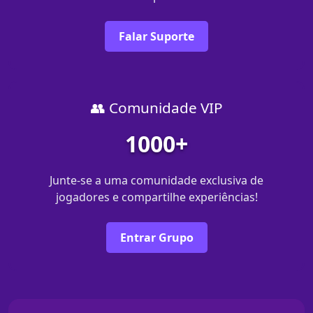
Falar Suporte
👥 Comunidade VIP
1000+
Junte-se a uma comunidade exclusiva de
jogadores e compartilhe experiências!
Entrar Grupo