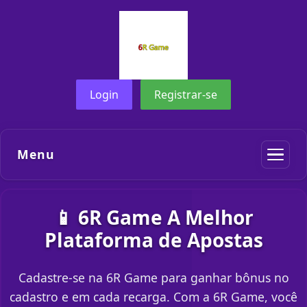
Login
Registrar-se
Menu
📱 6R Game A Melhor
Plataforma de Apostas
Cadastre-se na 6R Game para ganhar bônus no
cadastro e em cada recarga. Com a 6R Game, você