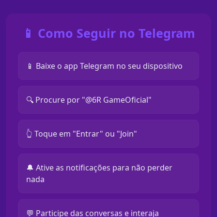
📱 Como Seguir no Telegram
📱 Baixe o app Telegram no seu dispositivo
🔍 Procure por "@6R GameOficial"
👆 Toque em "Entrar" ou "Join"
🔔 Ative as notificações para não perder
nada
💬 Participe das conversas e interaja