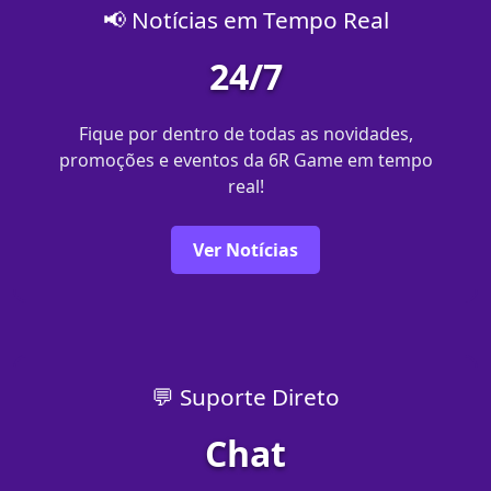
📢 Notícias em Tempo Real
24/7
Fique por dentro de todas as novidades,
promoções e eventos da 6R Game em tempo
real!
Ver Notícias
💬 Suporte Direto
Chat