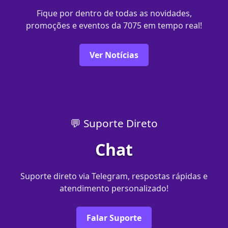
Fique por dentro de todas as novidades,
promoções e eventos da 7075 em tempo real!
Ver Notícias
💬 Suporte Direto
Chat
Suporte direto via Telegram, respostas rápidas e
atendimento personalizado!
Falar Suporte