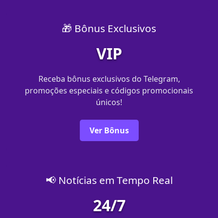
🎁 Bônus Exclusivos
VIP
Receba bônus exclusivos do Telegram,
promoções especiais e códigos promocionais
únicos!
Ver Bônus
📢 Notícias em Tempo Real
24/7