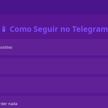
📱 Como Seguir no Telegram
ositivo
erder nada