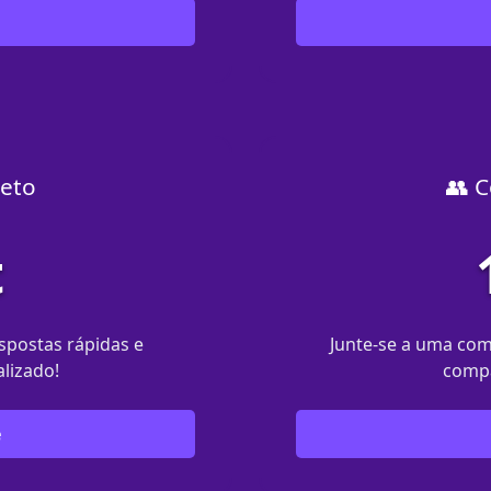
reto
👥 
t
espostas rápidas e
Junte-se a uma com
lizado!
compa
e