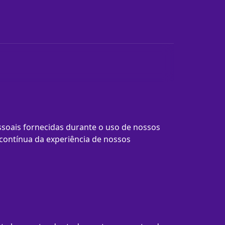
ssoais fornecidas durante o uso de nossos
 contínua da experiência de nossos