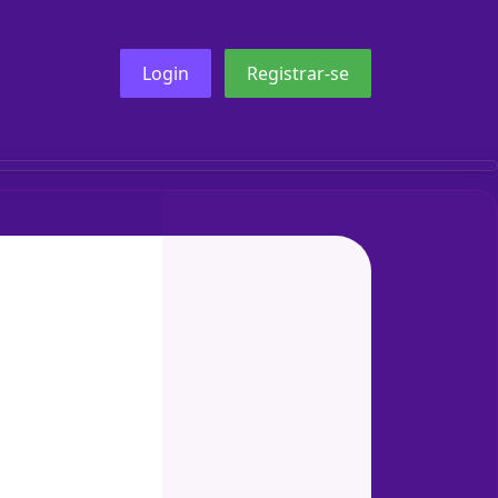
Login
Registrar-se