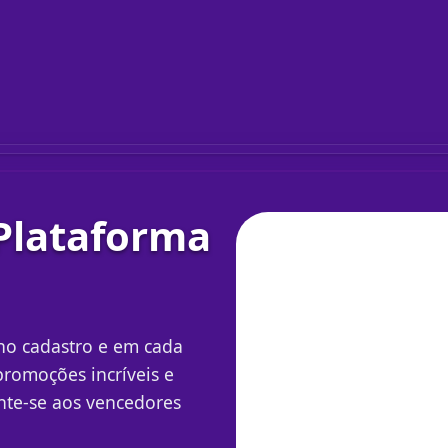
 Plataforma
no cadastro e em cada
promoções incríveis e
unte-se aos vencedores