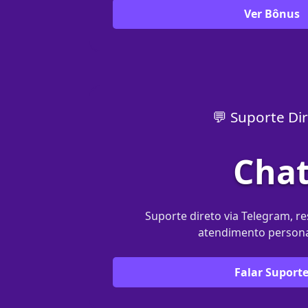
Ver Bônus
💬 Suporte Di
Cha
Suporte direto via Telegram, r
atendimento persona
Falar Suport