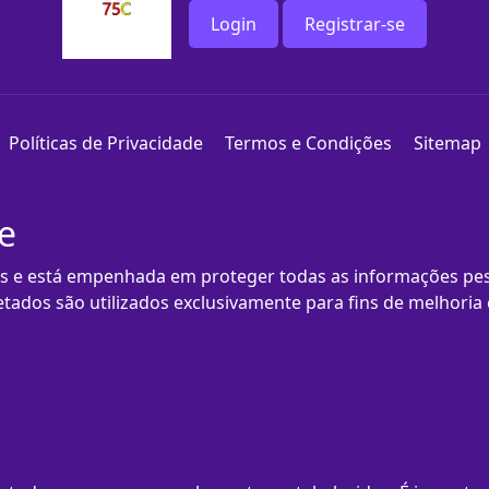
Login
Registrar-se
Políticas de Privacidade
Termos e Condições
Sitemap
de
ios e está empenhada em proteger todas as informações pe
tados são utilizados exclusivamente para fins de melhoria