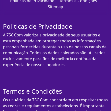
Políticas de Privacidade
Termos e Condições
Sitemap
Políticas de Privacidade
A 75C.Com valoriza a privacidade de seus usuários e
está empenhada em proteger todas as informações
pessoais fornecidas durante o uso de nossos canais de
comunicação. Todos os dados coletados são utilizados
exclusivamente para fins de melhoria contínua da
experiência de nossos jogadores.
Termos e Condições
Os usuários da 75C.Com concordam em respeitar todas
as regras e regulamentos estabelecidos. É importante