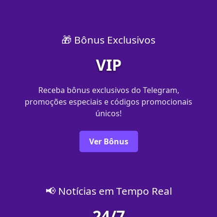
🎁 Bônus Exclusivos
VIP
Receba bônus exclusivos do Telegram,
promoções especiais e códigos promocionais
únicos!
Ver Bônus
📢 Notícias em Tempo Real
24/7