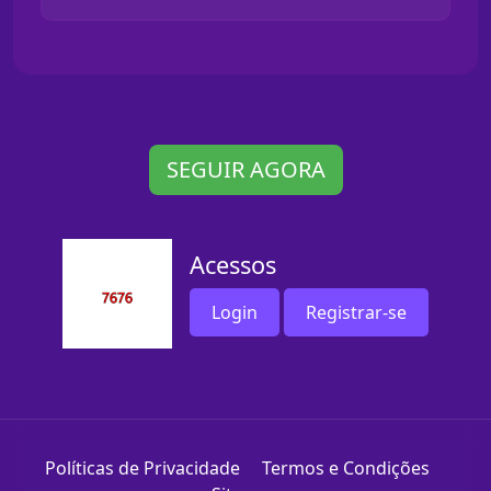
SEGUIR AGORA
Acessos
Login
Registrar-se
Políticas de Privacidade
Termos e Condições