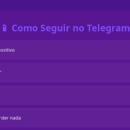
📱 Como Seguir no Telegram
ositivo
"
erder nada