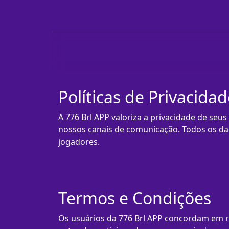
Políticas de Privacida
A 776 Brl APP valoriza a privacidade de se
nossos canais de comunicação. Todos os dad
jogadores.
Termos e Condições
Os usuários da 776 Brl APP concordam em re