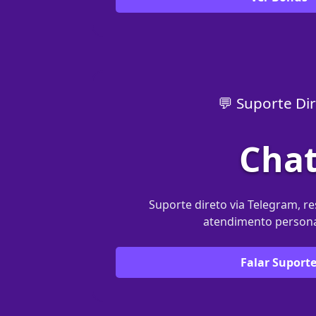
💬 Suporte Di
Cha
Suporte direto via Telegram, r
atendimento persona
Falar Suport