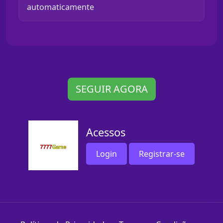
automaticamente
SEGUIR AGORA
Acessos
Login
Registrar-se