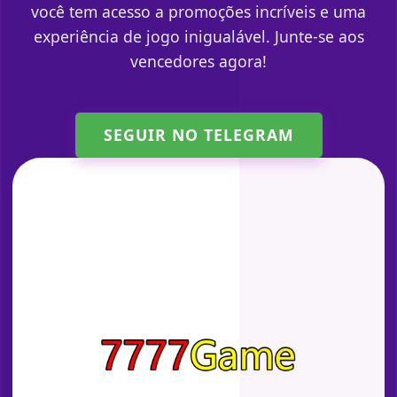
você tem acesso a promoções incríveis e uma
experiência de jogo inigualável. Junte-se aos
vencedores agora!
SEGUIR NO TELEGRAM