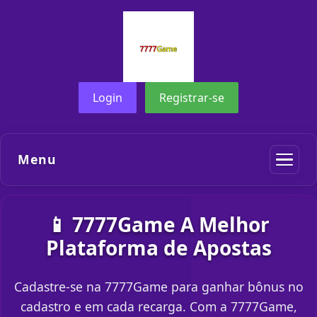
Login
Registrar-se
Menu
📱 7777Game A Melhor
Plataforma de Apostas
Cadastre-se na 7777Game para ganhar bônus no
cadastro e em cada recarga. Com a 7777Game,