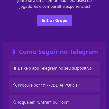
Junte-se a uma comunidade exclusiva de
jogadores e compartilhe experiências!
Entrar Grupo
📱 Como Seguir no Telegram
📱 Baixe o app Telegram no seu dispositivo
🔍 Procure por "@777DD APPOficial"
👆 Toque em "Entrar" ou "Join"