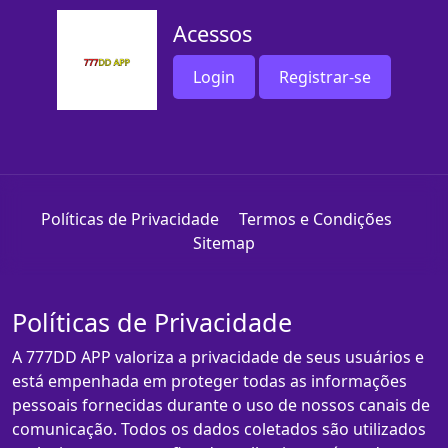
Acessos
Login
Registrar-se
Políticas de Privacidade
Termos e Condições
Sitemap
Políticas de Privacidade
A 777DD APP valoriza a privacidade de seus usuários e
está empenhada em proteger todas as informações
pessoais fornecidas durante o uso de nossos canais de
comunicação. Todos os dados coletados são utilizados