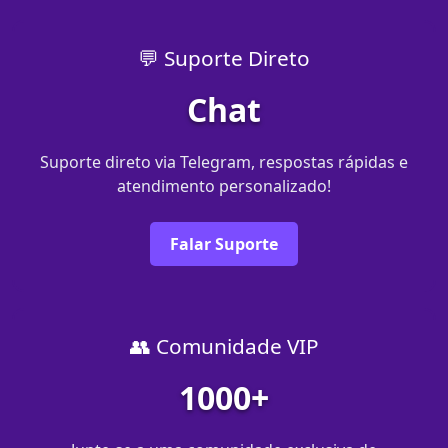
💬 Suporte Direto
Chat
Suporte direto via Telegram, respostas rápidas e
atendimento personalizado!
Falar Suporte
👥 Comunidade VIP
1000+