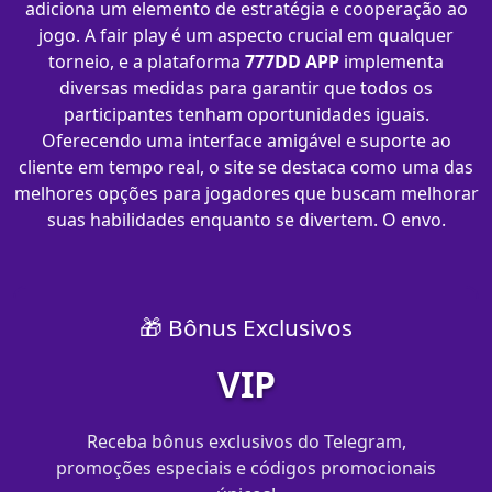
adiciona um elemento de estratégia e cooperação ao
jogo. A fair play é um aspecto crucial em qualquer
torneio, e a plataforma
777DD APP
implementa
diversas medidas para garantir que todos os
participantes tenham oportunidades iguais.
Oferecendo uma interface amigável e suporte ao
cliente em tempo real, o site se destaca como uma das
melhores opções para jogadores que buscam melhorar
suas habilidades enquanto se divertem. O envo.
🎁 Bônus Exclusivos
VIP
Receba bônus exclusivos do Telegram,
promoções especiais e códigos promocionais