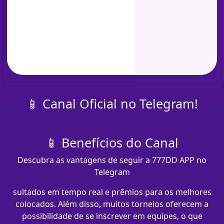
📱 Canal Oficial no Telegram!
📱 Benefícios do Canal
Descubra as vantagens de seguir a 777DD APP no
Telegram
sultados em tempo real e prêmios para os melhores
colocados. Além disso, muitos torneios oferecem a
possibilidade de se inscrever em equipes, o que