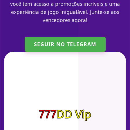
você tem acesso a promoções incríveis e uma
experiência de jogo inigualável. Junte-se aos
vencedores agora!
SEGUIR NO TELEGRAM