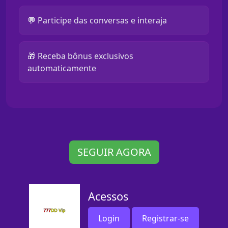
💬 Participe das conversas e interaja
🎁 Receba bônus exclusivos
automaticamente
SEGUIR AGORA
Acessos
Login
Registrar-se