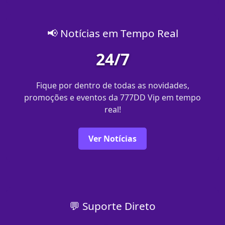
📢 Notícias em Tempo Real
24/7
Fique por dentro de todas as novidades,
promoções e eventos da 777DD Vip em tempo
real!
Ver Notícias
💬 Suporte Direto