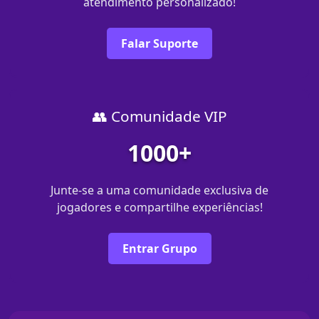
atendimento personalizado!
Falar Suporte
👥 Comunidade VIP
1000+
Junte-se a uma comunidade exclusiva de
jogadores e compartilhe experiências!
Entrar Grupo