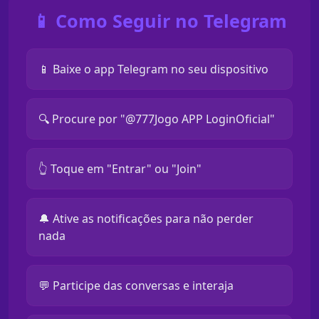
📱 Como Seguir no Telegram
📱 Baixe o app Telegram no seu dispositivo
🔍 Procure por "@777Jogo APP LoginOficial"
👆 Toque em "Entrar" ou "Join"
🔔 Ative as notificações para não perder
nada
💬 Participe das conversas e interaja