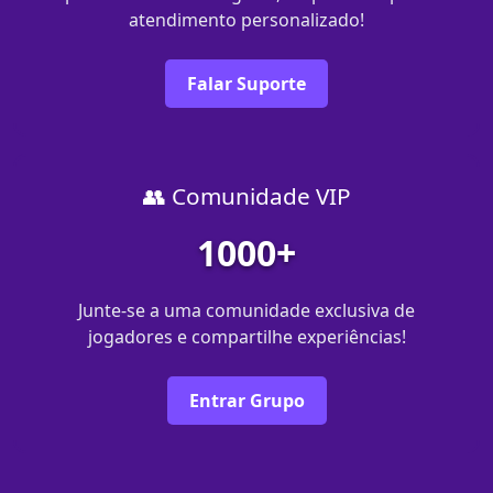
atendimento personalizado!
Falar Suporte
👥 Comunidade VIP
1000+
Junte-se a uma comunidade exclusiva de
jogadores e compartilhe experiências!
Entrar Grupo