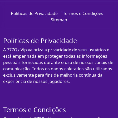
Políticas de Privacidade
Termos e Condições
Sitemap
Políticas de Privacidade
A 777Ox Vip valoriza a privacidade de seus usuários e
está empenhada em proteger todas as informações
pessoais fornecidas durante o uso de nossos canais de
comunicação. Todos os dados coletados são utilizados
exclusivamente para fins de melhoria contínua da
experiência de nossos jogadores.
Termos e Condições