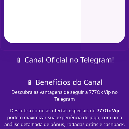
📱 Canal Oficial no Telegram!
📱 Benefícios do Canal
Descubra as vantagens de seguir a 777Ox Vip no
Telegram
Descubra como as ofertas especiais do
777Ox Vip
podem maximizar sua experiência de jogo, com uma
análise detalhada de bônus, rodadas grátis e cashback.