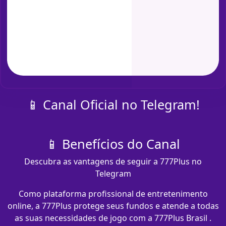
📱 Canal Oficial no Telegram!
📱 Benefícios do Canal
Descubra as vantagens de seguir a 777Plus no
Telegram
Como plataforma profissional de entretenimento
online, a 777Plus protege seus fundos e atende a todas
as suas necessidades de jogo com a 777Plus Brasil .