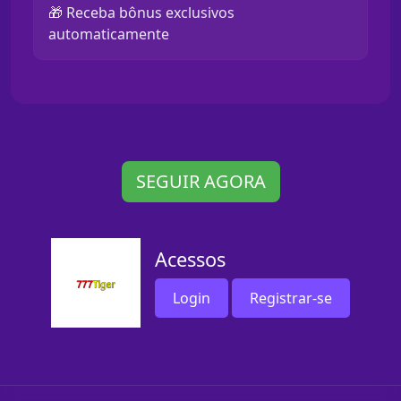
🎁 Receba bônus exclusivos
automaticamente
SEGUIR AGORA
Acessos
Login
Registrar-se