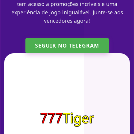
tem acesso a promoções incríveis e uma
experiência de jogo inigualável. Junte-se aos
vencedores agora!
SEGUIR NO TELEGRAM