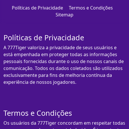
Políticas de Privacidade
Termos e Condições
Sitemap
Políticas de Privacidade
A 777Tiger valoriza a privacidade de seus usuários e
está empenhada em proteger todas as informações
pessoais fornecidas durante o uso de nossos canais de
comunicação. Todos os dados coletados são utilizados
exclusivamente para fins de melhoria contínua da
experiência de nossos jogadores.
Termos e Condições
Os usuários da 777Tiger concordam em respeitar todas