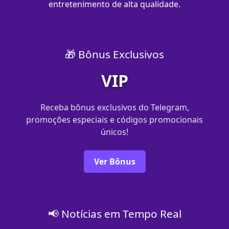
entretenimento de alta qualidade.
🎁 Bônus Exclusivos
VIP
Receba bônus exclusivos do Telegram,
promoções especiais e códigos promocionais
únicos!
Ver Bônus
📢 Notícias em Tempo Real