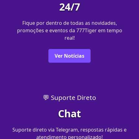
24/7
Fique por dentro de todas as novidades,
promoções e eventos da 777Tiger em tempo
real!
Ver Notícias
💬 Suporte Direto
Chat
Suporte direto via Telegram, respostas rápidas e
atendimento personalizado!