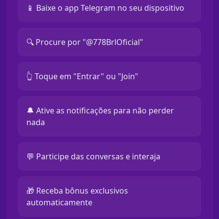
📱 Baixe o app Telegram no seu dispositivo
🔍 Procure por "@778BrlOficial"
👆 Toque em "Entrar" ou "Join"
🔔 Ative as notificações para não perder
nada
💬 Participe das conversas e interaja
🎁 Receba bônus exclusivos
automaticamente