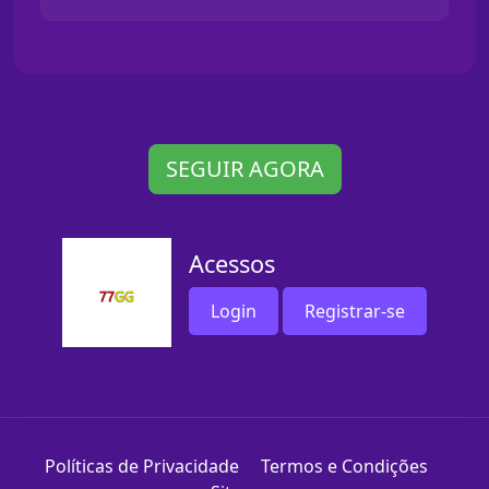
SEGUIR AGORA
Acessos
Login
Registrar-se
Políticas de Privacidade
Termos e Condições