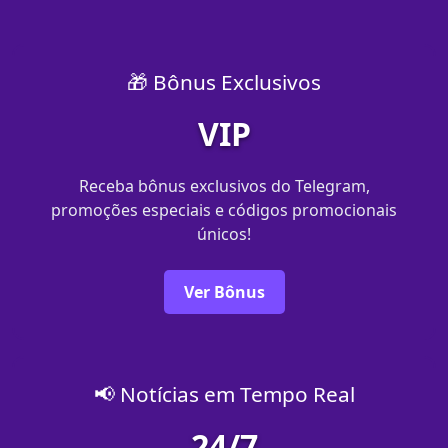
🎁 Bônus Exclusivos
VIP
Receba bônus exclusivos do Telegram,
promoções especiais e códigos promocionais
únicos!
Ver Bônus
📢 Notícias em Tempo Real
24/7