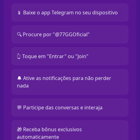
📱 Baixe o app Telegram no seu dispositivo
🔍 Procure por "@77GGOficial"
👆 Toque em "Entrar" ou "Join"
🔔 Ative as notificações para não perder
nada
💬 Participe das conversas e interaja
🎁 Receba bônus exclusivos
automaticamente