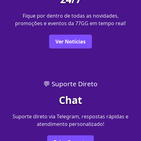
Fique por dentro de todas as novidades,
promoções e eventos da 77GG em tempo real!
Ver Notícias
💬 Suporte Direto
Chat
Suporte direto via Telegram, respostas rápidas e
atendimento personalizado!