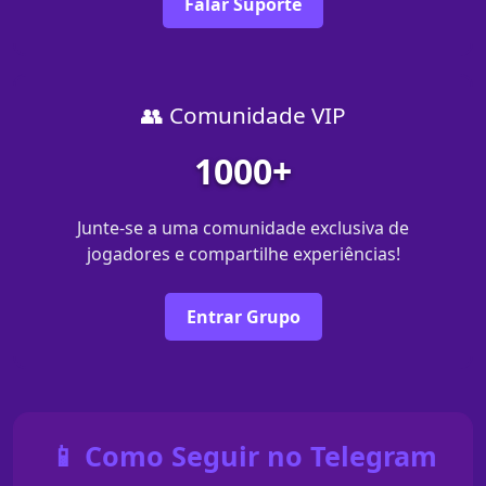
Falar Suporte
👥 Comunidade VIP
1000+
Junte-se a uma comunidade exclusiva de
jogadores e compartilhe experiências!
Entrar Grupo
📱 Como Seguir no Telegram