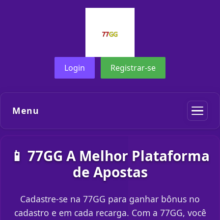
Login
Registrar-se
Menu
📱 77GG A Melhor Plataforma
de Apostas
Cadastre-se na 77GG para ganhar bônus no
cadastro e em cada recarga. Com a 77GG, você