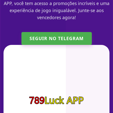
APP, você tem acesso a promoções incríveis e uma
experiência de jogo inigualável. Junte-se aos
vencedores agora!
SEGUIR NO TELEGRAM