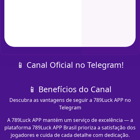
📱 Canal Oficial no Telegram!
📱 Benefícios do Canal
Descubra as vantagens de seguir a 789Luck APP no
Telegram
A 789Luck APP mantém um serviço de excelência — a
plataforma 789Luck APP Brasil prioriza a satisfação dos
jogadores e cuida de cada detalhe com dedicação.