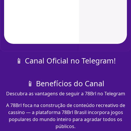
📱 Canal Oficial no Telegram!
📱 Benefícios do Canal
Descubra as vantagens de seguir a 78Brl no Telegram
A 78Brl foca na construção de conteúdo recreativo de
cassino — a plataforma 78Brl Brasil incorpora jogos
populares do mundo inteiro para agradar todos os
públicos.