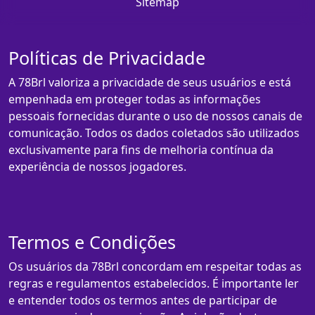
Sitemap
Políticas de Privacidade
A 78Brl valoriza a privacidade de seus usuários e está
empenhada em proteger todas as informações
pessoais fornecidas durante o uso de nossos canais de
comunicação. Todos os dados coletados são utilizados
exclusivamente para fins de melhoria contínua da
experiência de nossos jogadores.
Termos e Condições
Os usuários da 78Brl concordam em respeitar todas as
regras e regulamentos estabelecidos. É importante ler
e entender todos os termos antes de participar de