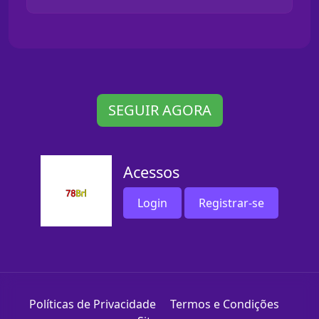
SEGUIR AGORA
Acessos
Login
Registrar-se
Políticas de Privacidade
Termos e Condições