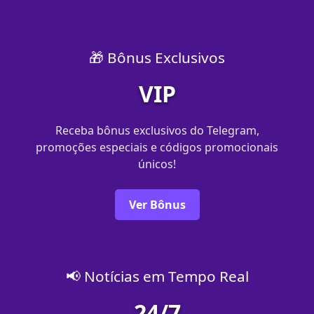
🎁 Bônus Exclusivos
VIP
Receba bônus exclusivos do Telegram,
promoções especiais e códigos promocionais
únicos!
Ver Bônus
📢 Notícias em Tempo Real
24/7