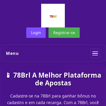
Login
Registrar-se
Menu
📱 78Brl A Melhor Plataforma
de Apostas
Cadastre-se na 78Brl para ganhar bônus no
cadastro e em cada recarga. Com a 78Brl, você