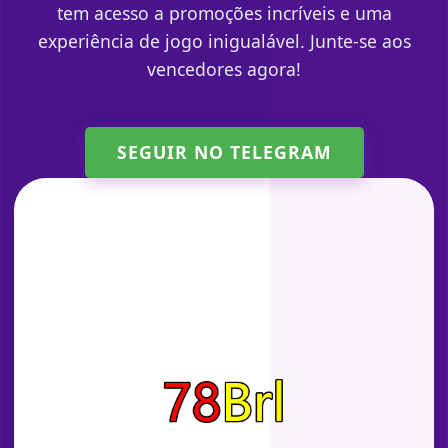
tem acesso a promoções incríveis e uma
experiência de jogo inigualável. Junte-se aos
vencedores agora!
SEGUIR NO TELEGRAM