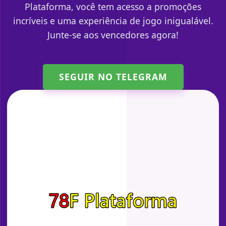
Plataforma, você tem acesso a promoções
incríveis e uma experiência de jogo inigualável.
Junte-se aos vencedores agora!
SEGUIR NO TELEGRAM