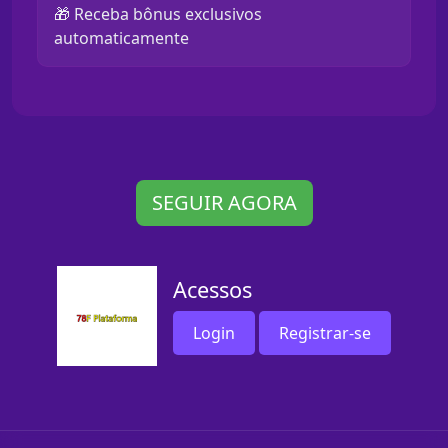
🎁 Receba bônus exclusivos
automaticamente
SEGUIR AGORA
Acessos
Login
Registrar-se