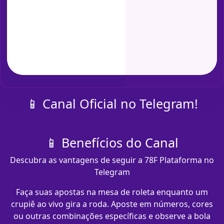
📱 Canal Oficial no Telegram!
📱 Benefícios do Canal
Descubra as vantagens de seguir a 78F Plataforma no
Telegram
Faça suas apostas na mesa de roleta enquanto um
crupiê ao vivo gira a roda. Aposte em números, cores
ou outras combinações específicas e observe a bola