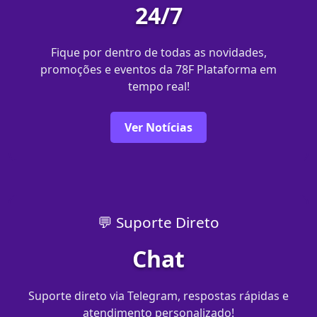
24/7
Fique por dentro de todas as novidades,
promoções e eventos da 78F Plataforma em
tempo real!
Ver Notícias
💬 Suporte Direto
Chat
Suporte direto via Telegram, respostas rápidas e
atendimento personalizado!