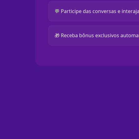
💬 Participe das conversas e interaj
🎁 Receba bônus exclusivos autom