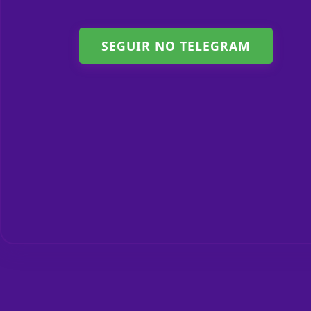
SEGUIR NO TELEGRAM