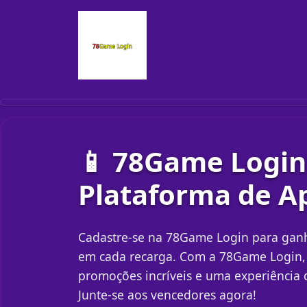
📱 78Game Login
Plataforma de A
Cadastre-se na 78Game Login para ganh
em cada recarga. Com a 78Game Login, 
promoções incríveis e uma experiência d
Junte-se aos vencedores agora!