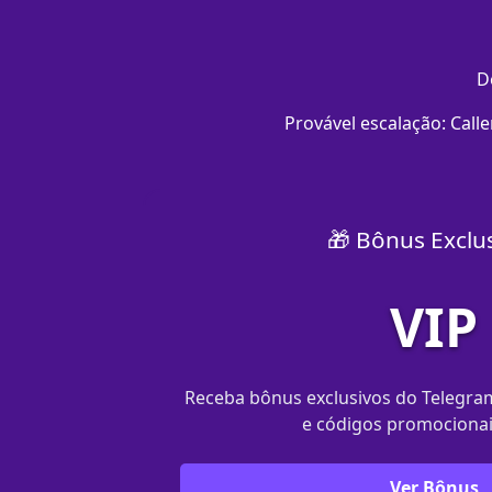
D
Provável escalação: Callen
🎁 Bônus Exclu
VIP
Receba bônus exclusivos do Telegra
e códigos promocionai
Ver Bônus