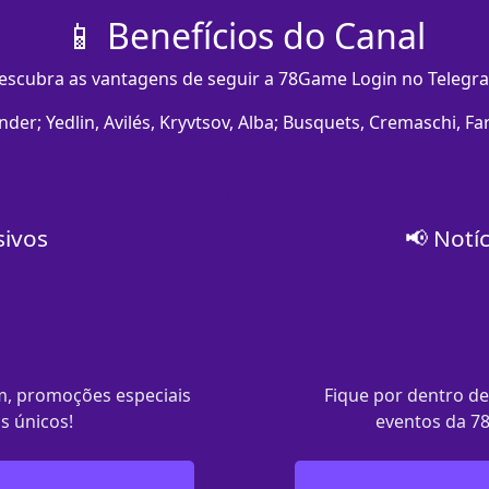
📱 Benefícios do Canal
escubra as vantagens de seguir a 78Game Login no Telegr
der; Yedlin, Avilés, Kryvtsov, Alba; Busquets, Cremaschi, Far
sivos
📢 Notí
m, promoções especiais
Fique por dentro d
s únicos!
eventos da 7