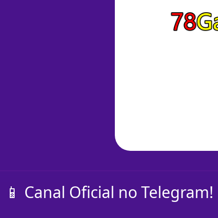
📱 Canal Oficial no Telegram!