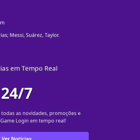
am
ias; Messi, Suárez, Taylor.
cias em Tempo Real
24/7
e todas as novidades, promoções e
8Game Login em tempo real!
Ver Notícias