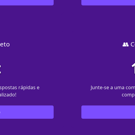
reto
👥 
t
espostas rápidas e
Junte-se a uma com
lizado!
compa
e