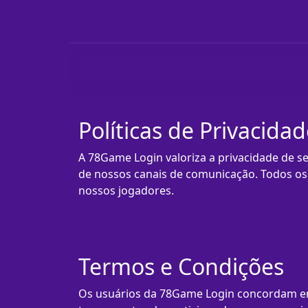
Políticas de Privacida
A 78Game Login valoriza a privacidade de 
de nossos canais de comunicação. Todos os 
nossos jogadores.
Termos e Condições
Os usuários da 78Game Login concordam em 