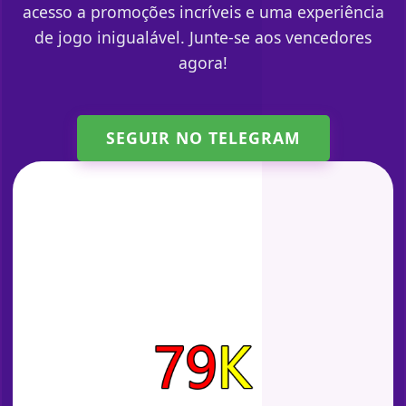
acesso a promoções incríveis e uma experiência
de jogo inigualável. Junte-se aos vencedores
agora!
SEGUIR NO TELEGRAM