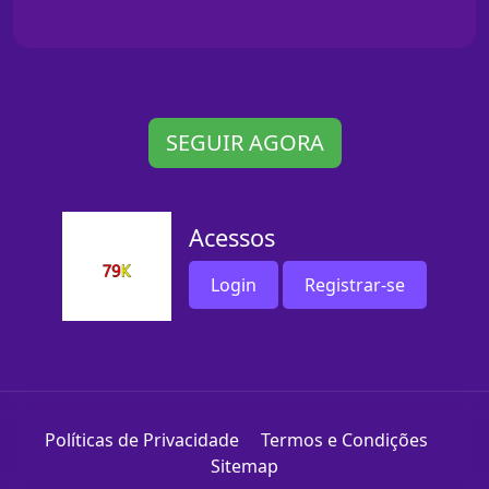
SEGUIR AGORA
Acessos
Login
Registrar-se
Políticas de Privacidade
Termos e Condições
Sitemap