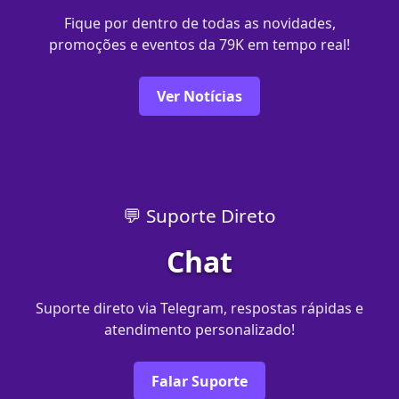
Fique por dentro de todas as novidades,
promoções e eventos da 79K em tempo real!
Ver Notícias
💬 Suporte Direto
Chat
Suporte direto via Telegram, respostas rápidas e
atendimento personalizado!
Falar Suporte