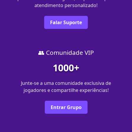
atendimento personalizado!
Falar Suporte
👥 Comunidade VIP
1000+
Junte-se a uma comunidade exclusiva de
jogadores e compartilhe experiências!
Entrar Grupo