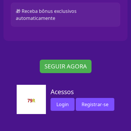
🎁 Receba bônus exclusivos
automaticamente
SEGUIR AGORA
Acessos
Login
Registrar-se