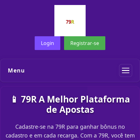
Login
Registrar-se
Menu
📱 79R A Melhor Plataforma
de Apostas
Cadastre-se na 79R para ganhar bônus no
cadastro e em cada recarga. Com a 79R, você tem