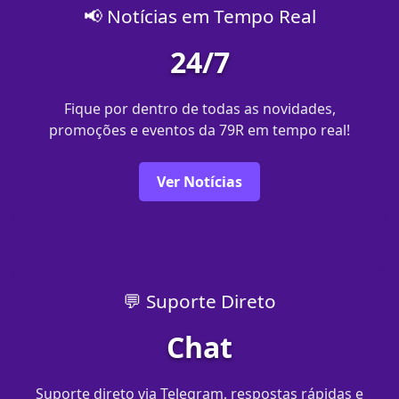
📢 Notícias em Tempo Real
24/7
Fique por dentro de todas as novidades,
promoções e eventos da 79R em tempo real!
Ver Notícias
💬 Suporte Direto
Chat
Suporte direto via Telegram, respostas rápidas e