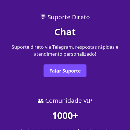
💬 Suporte Direto
Chat
Suporte direto via Telegram, respostas rápidas e
atendimento personalizado!
Falar Suporte
👥 Comunidade VIP
1000+