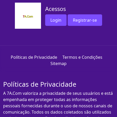
Acessos
Login
Registrar-se
Políticas de Privacidade
Termos e Condições
Sitemap
Políticas de Privacidade
A 7A.Com valoriza a privacidade de seus usuários e está
empenhada em proteger todas as informações
pessoais fornecidas durante o uso de nossos canais de
comunicação. Todos os dados coletados são utilizados