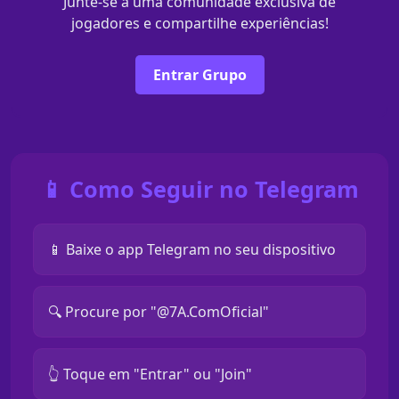
Junte-se a uma comunidade exclusiva de
jogadores e compartilhe experiências!
Entrar Grupo
📱 Como Seguir no Telegram
📱 Baixe o app Telegram no seu dispositivo
🔍 Procure por "@7A.ComOficial"
👆 Toque em "Entrar" ou "Join"