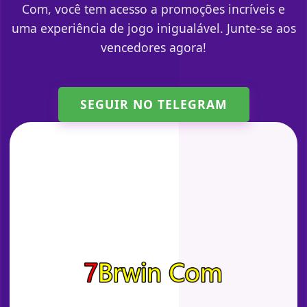
Com, você tem acesso a promoções incríveis e
uma experiência de jogo inigualável. Junte-se aos
vencedores agora!
SEGUIR NO TELEGRAM