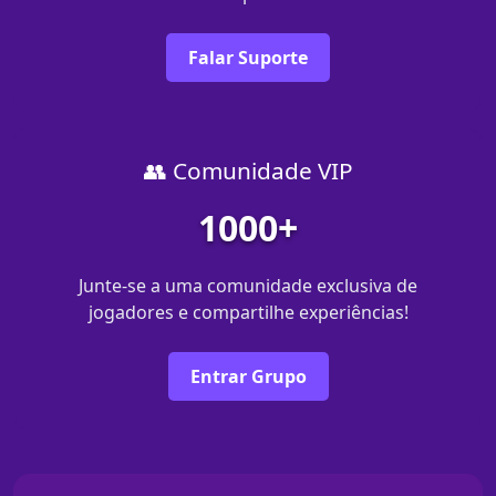
Falar Suporte
👥 Comunidade VIP
1000+
Junte-se a uma comunidade exclusiva de
jogadores e compartilhe experiências!
Entrar Grupo