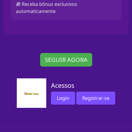
🎁 Receba bônus exclusivos
automaticamente
SEGUIR AGORA
Acessos
Login
Registrar-se