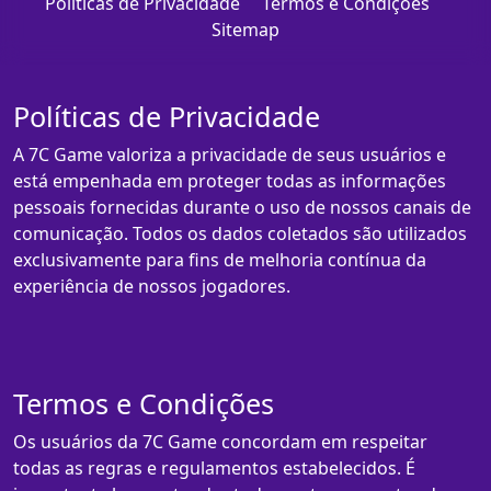
Políticas de Privacidade
Termos e Condições
Sitemap
Políticas de Privacidade
A 7C Game valoriza a privacidade de seus usuários e
está empenhada em proteger todas as informações
pessoais fornecidas durante o uso de nossos canais de
comunicação. Todos os dados coletados são utilizados
exclusivamente para fins de melhoria contínua da
experiência de nossos jogadores.
Termos e Condições
Os usuários da 7C Game concordam em respeitar
todas as regras e regulamentos estabelecidos. É