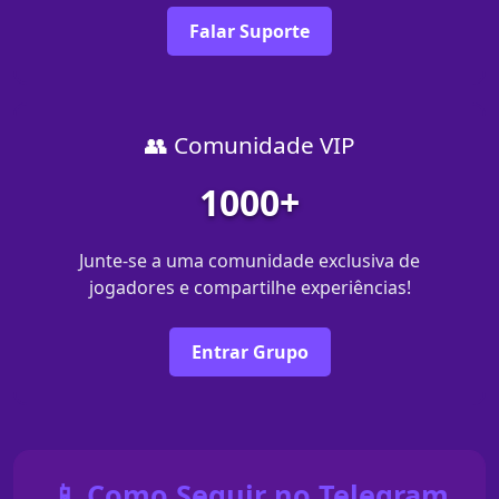
Falar Suporte
👥 Comunidade VIP
1000+
Junte-se a uma comunidade exclusiva de
jogadores e compartilhe experiências!
Entrar Grupo
📱 Como Seguir no Telegram