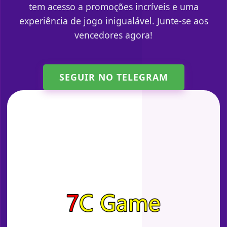
tem acesso a promoções incríveis e uma
experiência de jogo inigualável. Junte-se aos
vencedores agora!
SEGUIR NO TELEGRAM