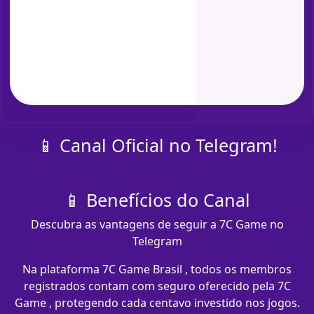
📱 Canal Oficial no Telegram!
📱 Benefícios do Canal
Descubra as vantagens de seguir a 7C Game no
Telegram
Na plataforma 7C Game Brasil , todos os membros
registrados contam com seguro oferecido pela 7C
Game , protegendo cada centavo investido nos jogos.