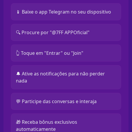
📱 Baixe o app Telegram no seu dispositivo
🔍 Procure por "@7FF APPOficial"
👆 Toque em "Entrar" ou "Join"
🔔 Ative as notificações para não perder
nada
💬 Participe das conversas e interaja
🎁 Receba bônus exclusivos
automaticamente