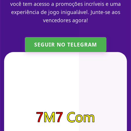
você tem acesso a promoções incríveis e uma
experiência de jogo inigualável. Junte-se aos
vencedores agora!
SEGUIR NO TELEGRAM