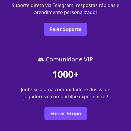
Suporte direto via Telegram, respostas rápidas e
atendimento personalizado!
Falar Suporte
👥 Comunidade VIP
1000+
Junte-se a uma comunidade exclusiva de
jogadores e compartilhe experiências!
Entrar Grupo