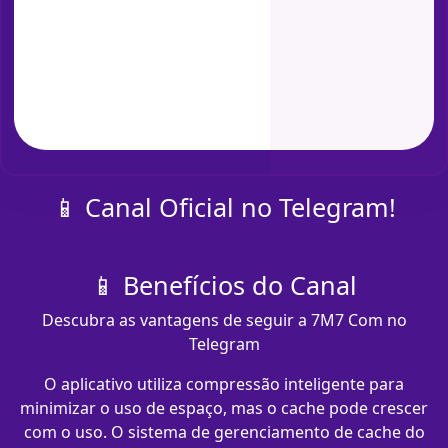
📱 Canal Oficial no Telegram!
📱 Benefícios do Canal
Descubra as vantagens de seguir a 7M7 Com no
Telegram
O aplicativo utiliza compressão inteligente para
minimizar o uso de espaço, mas o cache pode crescer
com o uso. O sistema de gerenciamento de cache do