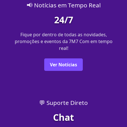
📢 Notícias em Tempo Real
24/7
Fique por dentro de todas as novidades,
promoções e eventos da 7M7 Com em tempo
real!
Ver Notícias
💬 Suporte Direto
Chat